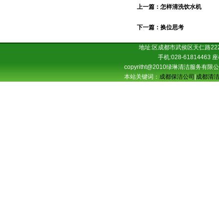
上一篇：怎样清洗饮水机
下一篇：换位思考
地址:区成都市武侯区天仁路222
手机:028-61814463 座
copyritht@2010绿琳清洁服务有
本站关键词：
成都保洁公司
|
成都清