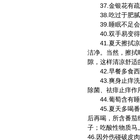
37.金银花有疏
38.吃过于肥腻
39.睡眠不足会
40.双手易变得
41.夏天擦拭凉
洁净。当然，擦拭
隙，这样清凉舒适
42.早餐多食西
43.爽身止痒洗
除菌、祛痱止痒作
44.葡萄含有睡
45.夏天多喝番
后再喝，所含番茄
子；吃酸性物质马
46.因外伤碰破