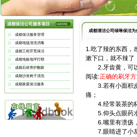
成都保洁公司服务项目
成都清洁公司绿琳保洁为
成都保洁服务管理
成都地毯清洗消毒
1.吃了辣的东西
成都工程开荒保洁
漱下口，就不辣了
成都地板地坪打蜡
2.牙齿黄，可以
成都石材养护翻新
阅读:
正确的刷牙方
成都沙发椅子清洗
成都家庭保洁服务
3.若有小面积皮
痛；
4.经常装茶的杯
5.仰头点眼药水
6.嘴里有溃疡，
7.眼睛进了小灰