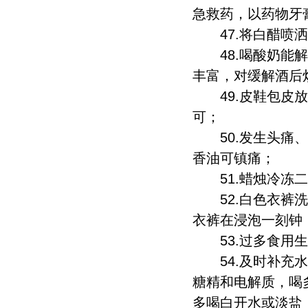
急救药，以药物牙
47.将白醋喷洒
48.喝酸奶能解
丰富，对缓解酒后
49.皮鞋包皮放
可；
50.发生头痛、
香油可镇痛；
51.蜡烛冷冻二
52.白色衣裤洗
衣裤在浸泡一刻钟
53.过多食用生
54.及时补充水
糖精和电解质，喝
多喝白开水或淡盐