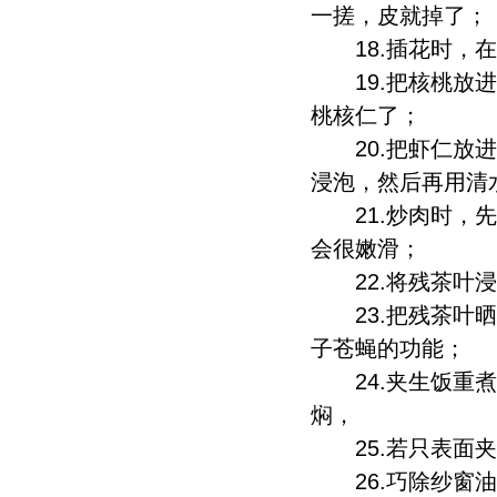
一搓，皮就掉了；
18.插花时，在
19.把核桃放进
桃核仁了；
20.把虾仁放进
浸泡，然后再用清
21.炒肉时，先
会很嫩滑；
22.将残茶叶浸
23.把残茶叶晒
子苍蝇的功能；
24.夹生饭重煮
焖，
25.若只表面夹
26.巧除纱窗油