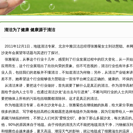
清洁为了健康 健康源于清洁
2011年12月1日，地毯清洁专家、北京中雅汉洁总经理张雅菊女士到访慧聪。本
沙龙年会展望等话题与其进行了探讨。
张雅菊说，从事这个行业十几年，感受到了行业发展过程中的巨大变化，从一开始
应用而生，这个行业展现出了欣欣向荣的景象。但不可忽视的，清洁行业也有许多不
业人员，包括我们的老板并不懂清洁，不知道清洁为何物；另外，从清洁产业链来讲
差不齐。她希望这个行业能够借力慧聪这一宣传平台树立起正确的、健康的、环保的
从清洁来讲，要把这个行业做好，首先就要了解什么是真正的清洁。作为清华高材
面给予业内人士引导，也通过清洁沙龙“走出去与引进来”，不断与同行业的人士共
要把物体上所有的污垢包括细菌都清除掉。这才是真正的清洁。
作为地毯清洁专家，在本次沙龙年会上，张雅菊也在继续她的执着，给大家分享她
很多的酒店、写字楼包括高档公寓都愿意选择地毯作为装饰物，因为它能带给人一种
易藏污纳垢的特性，不禁让人们对其“爱恨交织”。参加了那么多届沙龙，每次酒店
他，90%的原因来自于地毯。由于传统的清洗方式不能把地毯清洗干净，污物被压
和细菌也会越来越多，夏天高温、潮湿天气的影响，就让地毯成了细菌滋生的温床，